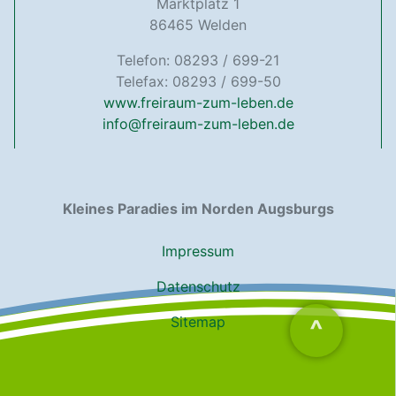
Marktplatz 1
86465 Welden
Telefon: 08293 / 699-21
Telefax: 08293 / 699-50
www.freiraum-zum-leben.de
info@freiraum-zum-leben.de
Kleines Paradies im Norden Augsburgs
Impressum
Datenschutz
Sitemap
^